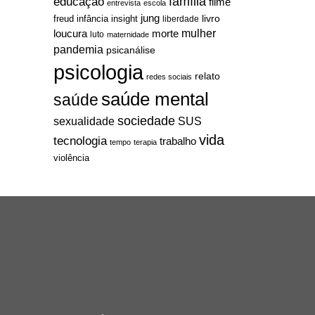
família
educação
filme
entrevista
escola
jung
livro
freud
infância
insight
liberdade
mulher
loucura
morte
luto
maternidade
pandemia
psicanálise
psicologia
relato
redes sociais
saúde mental
saúde
sociedade
sexualidade
SUS
vida
tecnologia
trabalho
tempo
terapia
violência