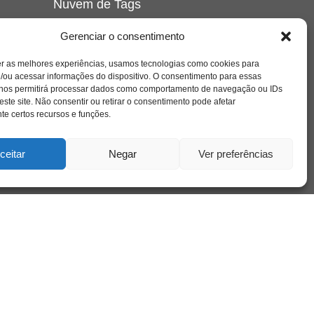
Nuvem de Tags
amor
caos
ansiedade
arte
CAPS
Gerenciar o consentimento
e o
cinema
covid-19
comportamento
corpo
er as melhores experiências, usamos tecnologias como cookies para
cultura
cuidado
crianca
depressao
/ou acessar informações do dispositivo. O consentimento para essas
família
educação
filme
entrevista
escola
o
 nos permitirá processar dados como comportamento de navegação ou IDs
se
jung
livro
freud
infância
insight
liberdade
este site. Não consentir ou retirar o consentimento pode afetar
mulher
loucura
morte
e certos recursos e funções.
luto
maternidade
hor
pandemia
psicanálise
psicologia
ceitar
Negar
Ver preferências
relato
redes sociais
o
saúde mental
saúde
a
sociedade
sexualidade
SUS
vida
tecnologia
trabalho
tempo
terapia
violência
nto
sta