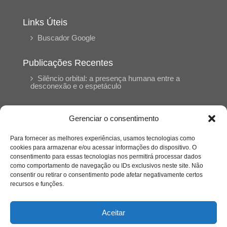
Links Úteis
Buscador Google
Publicações Recentes
Silêncio orbital: a presença humana entre a
desconexão e o espetáculo
A reinvenção do trabalho e o choque geracional:
Gerenciar o consentimento
uma análise crítica do mercado contemporâneo
em “Um Senhor Estagiário”
Para fornecer as melhores experiências, usamos tecnologias como
cookies para armazenar e/ou acessar informações do dispositivo. O
consentimento para essas tecnologias nos permitirá processar dados
O corpo como expressão do cuidado
como comportamento de navegação ou IDs exclusivos neste site. Não
psicológico: (En)Cena entrevista Eliz Dorneles
consentir ou retirar o consentimento pode afetar negativamente certos
recursos e funções.
Violência, saúde mental e a difícil construção do
acolhimento institucional: (En)cena entrevista
Aceitar
Izabella Ferreira dos Santos, Conselheira do
CRP-23