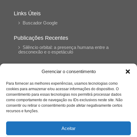
Links Úteis
Buscador Google
Publicações Recentes
Silêncio orbital: a presença humana entre a
desconexão e o espetáculo
A reinvenção do trabalho e o choque geracional:
Gerenciar o consentimento
uma análise crítica do mercado contemporâneo
em “Um Senhor Estagiário”
Para fornecer as melhores experiências, usamos tecnologias como
cookies para armazenar e/ou acessar informações do dispositivo. O
consentimento para essas tecnologias nos permitirá processar dados
O corpo como expressão do cuidado
como comportamento de navegação ou IDs exclusivos neste site. Não
psicológico: (En)Cena entrevista Eliz Dorneles
consentir ou retirar o consentimento pode afetar negativamente certos
recursos e funções.
Violência, saúde mental e a difícil construção do
acolhimento institucional: (En)cena entrevista
Aceitar
Izabella Ferreira dos Santos, Conselheira do
CRP-23