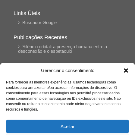
Links Úteis
Buscador Google
Publicações Recentes
Silêncio orbital: a presença humana entre a
desconexão e o espetáculo
A reinvenção do trabalho e o choque geracional:
Gerenciar o consentimento
uma análise crítica do mercado contemporâneo
em “Um Senhor Estagiário”
Para fornecer as melhores experiências, usamos tecnologias como
cookies para armazenar e/ou acessar informações do dispositivo. O
consentimento para essas tecnologias nos permitirá processar dados
O corpo como expressão do cuidado
como comportamento de navegação ou IDs exclusivos neste site. Não
psicológico: (En)Cena entrevista Eliz Dorneles
consentir ou retirar o consentimento pode afetar negativamente certos
recursos e funções.
Violência, saúde mental e a difícil construção do
acolhimento institucional: (En)cena entrevista
Aceitar
Izabella Ferreira dos Santos, Conselheira do
CRP-23