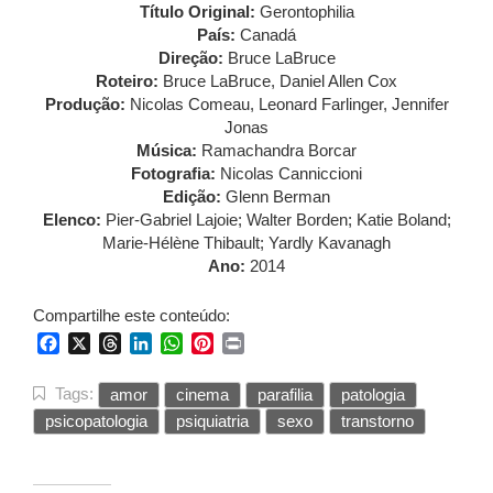
Título Original:
Gerontophilia
País:
Canadá
Direção:
Bruce LaBruce
Roteiro:
Bruce LaBruce, Daniel Allen Cox
Produção:
Nicolas Comeau, Leonard Farlinger, Jennifer
Jonas
Música:
Ramachandra Borcar
Fotografia:
Nicolas Canniccioni
Edição:
Glenn Berman
Elenco:
Pier-Gabriel Lajoie; Walter Borden; Katie Boland;
Marie-Hélène Thibault; Yardly Kavanagh
Ano:
2014
Compartilhe este conteúdo:
Facebook
X
Threads
LinkedIn
WhatsApp
Pinterest
Print
Tags:
amor
cinema
parafilia
patologia
psicopatologia
psiquiatria
sexo
transtorno