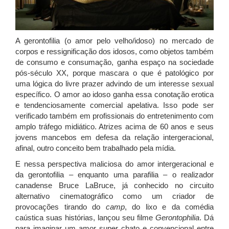
A gerontofilia (o amor pelo velho/idoso) no mercado de
corpos e ressignificação dos idosos, como objetos também
de consumo e consumação, ganha espaço na sociedade
pós-século XX, porque mascara o que é patológico por
uma lógica do livre prazer advindo de um interesse sexual
específico. O amor ao idoso ganha essa conotação erotica
e tendenciosamente comercial apelativa. Isso pode ser
verificado também em profissionais do entretenimento com
amplo tráfego midiático. Atrizes acima de 60 anos e seus
jovens mancebos em defesa da relação intergeracional,
afinal, outro conceito bem trabalhado pela mídia.
E nessa perspectiva maliciosa do amor intergeracional e
da gerontofilia – enquanto uma parafilia – o realizador
canadense Bruce LaBruce, já conhecido no circuito
alternativo cinematográfico como um criador de
provocações tirando do
camp
, do lixo e da comédia
caústica suas histórias, lançou seu filme
Gerontophilia
. Dá
para imaginar um amor super chato e convencional entre