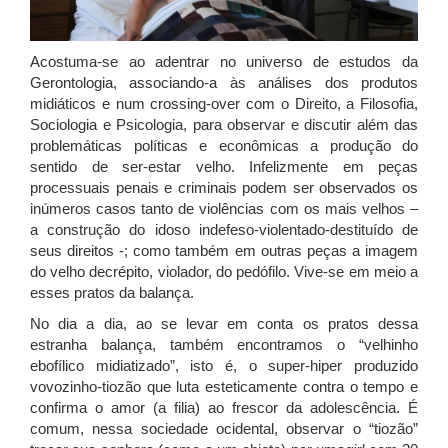
Acostuma-se ao adentrar no universo de estudos da
Gerontologia, associando-a às análises dos produtos
midiáticos e num crossing-over com o Direito, a Filosofia,
Sociologia e Psicologia, para observar e discutir além das
problemáticas políticas e econômicas a produção do
sentido de ser-estar velho. Infelizmente em peças
processuais penais e criminais podem ser observados os
inúmeros casos tanto de violências com os mais velhos –
a construção do idoso indefeso-violentado-destituído de
seus direitos -; como também em outras peças a imagem
do velho decrépito, violador, do pedófilo. Vive-se em meio a
esses pratos da balança.
No dia a dia, ao se levar em conta os pratos dessa
estranha balança, também encontramos o “velhinho
ebofílico midiatizado”, isto é, o super-hiper produzido
vovozinho-tiozão que luta esteticamente contra o tempo e
confirma o amor (a filia) ao frescor da adolescência. É
comum, nessa sociedade ocidental, observar o “tiozão”