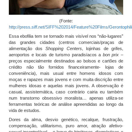
(Fonte:
http://press.siff.net/SIFF%202014/Feature%20Films/Gerontophili
Essa ebofilia tem se tornado mais visível nos “não-lugares”
das grandes cidades (centros comerciais/praças de
alimentação dos
Shopping Centers
, lojinhas de grifes,
aeroportos e locais de turismo paradisíacos a
bon prix
–
preços especialmente destinados ao bolsos e cartões de
crédito não tão fornidos financeiramente- lojas de
conveniência), mais usual entre homens idosos com
moças e rapazes mais jovens e com muita discrição entre
mulheres idosas e aquelas mais jovens. A observação é
casual, assistemática, caso contrário cairia eu também
num transtorno obsessivo moralista… apenas utiliza-se
ferramentas teóricas de análise apreendidas ao longo da
vida de estudos.
Dores da alma, desvio genético, recalque, frustração,
compensação, utilitarismo, puro amor, atração afetivo-
sexual incontrolável… o leque de hipóteses, diagnósticos e