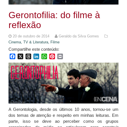
Gerontofilia: do filme à
reflexão
20 de outubro de 2014
Geraldo da Silva Gomes
Cinema, TV & Literatura,
Filme
Compartilhe este conteúdo:
Facebook
X
Threads
LinkedIn
WhatsApp
Pinterest
Print
A Gerontologia, desde os últimos 10 anos, tornou-se um
dos temas de atenção e respeito em minhas leituras. Em
parte, isso se deve ao perceber como os grupos