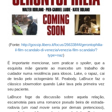
(Fonte:
http://gossip.libero.it/focus/26633844/gerontophilia-
il-film-scandalo-di-venezia/venezia-film-scandalo/?
type=naz
)
É importante mencionar, sem praticar o
spoiler
, que a
esquisita mãe garante ao mancebo um trabalho de
cuidador numa residência para idosos. Lake, o rapaz, cai
de tesão pelo octogenário M. Peabody. LaBruce faz o
clássico
slowmotion
quando Lake lava pela primeira vez
seu paciente.
LaBruce foge da discussão sobre aquela relação,
escamoteia para uma romance pseudo beira de estrada-
rodovia (um
road movie
seria por demais pretencioso),