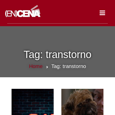
Toggle
navigat
Tag:
transtorno
Home
Tag:
transtorno