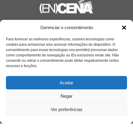
Saiba mais
Gerenciar o consentimento
Sobre
Para fornecer as melhores experiências, usamos tecnologias como
cookies para armazenar e/ou acessar informações do dispositivo. O
consentimento para essas tecnologias nos permitirá processar dados
como comportamento de navegação ou IDs exclusivos neste site. Não
Quem somos
consentir ou retirar o consentimento pode afetar negativamente certos
recursos e funções.
Contato
Aceitar
Links Úteis
Negar
Buscador Google
Ver preferências
Publicações Recentes
Silêncio orbital: a presença humana entre a
desconexão e o espetáculo