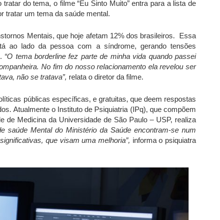
ratar do tema, o filme “Eu Sinto Muito” entra para a lista de
or tratar um tema da saúde mental
.
stornos Mentais, que hoje afetam 12% dos brasileiros. Essa
tá ao lado da pessoa com a síndrome, gerando tensões
s.
“O tema borderline fez parte de minha vida quando passei
mpanheira. No fim do nosso relacionamento ela revelou ser
ava, não se tratava”,
relata o diretor da filme.
olíticas públicas específicas, e gratuitas, que deem respostas
s. Atualmente o Instituto de Psiquiatria (IPq), que compõem
e de Medicina da Universidade de São Paulo – USP, realiza
 de saúde Mental do Ministério da Saúde encontram-se num
ignificativas, que visam uma melhoria”,
informa o psiquiatra