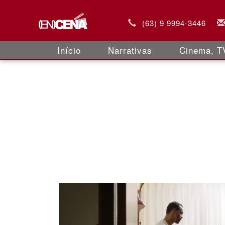
(63) 9 9994-3446
Início
Narrativas
Cinema, TV