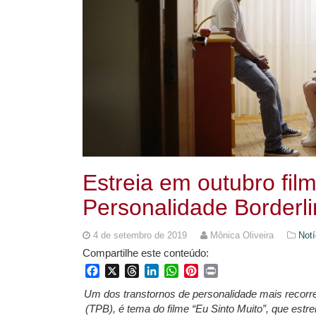
Estreia em outubro film
Personalidade Borderl
4 de setembro de 2019
Mônica Oliveira
Notí
Compartilhe este conteúdo:
Facebook
X
Threads
LinkedIn
WhatsApp
Pinterest
Print
Um dos transtornos de personalidade mais recorre
(TPB), é tema do filme “Eu Sinto Muito”, que estre