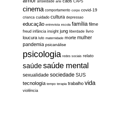
amor
caos
ansiedade
arte
CAPS
cinema
covid-19
comportamento
corpo
cultura
cuidado
crianca
depressao
família
educação
filme
entrevista
escola
jung
livro
freud
infância
insight
liberdade
mulher
loucura
morte
luto
maternidade
pandemia
psicanálise
psicologia
relato
redes sociais
saúde mental
saúde
sociedade
sexualidade
SUS
vida
tecnologia
trabalho
tempo
terapia
violência