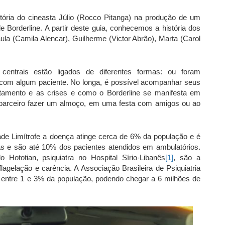
tória do cineasta Júlio (Rocco Pitanga) na produção de um
 Borderline. A partir deste guia, conhecemos a história dos
aula (Camila Alencar), Guilherme (Victor Abrão), Marta (Carol
s centrais estão ligados de diferentes formas: ou foram
 com algum paciente. No longa, é possível acompanhar seus
tamento e as crises e como o Borderline se manifesta em
o parceiro fazer um almoço, em uma festa com amigos ou ao
de Limítrofe a doença atinge cerca de 6% da população e é
as e são até 10% dos pacientes atendidos em ambulatórios.
 Hototian, psiquiatra no Hospital Sírio-Libanês
[1]
, são a
agelação e carência. A Associação Brasileira de Psiquiatria
 entre
1 e 3% da população, podendo chegar a 6 milhões de