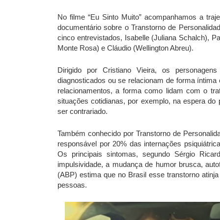
No filme “Eu Sinto Muito” acompanhamos a traje
documentário sobre o Transtorno de Personalidade
cinco entrevistados, Isabelle (Juliana Schalch), P
Monte Rosa) e Cláudio (Wellington Abreu).
Dirigido por Cristiano Vieira, os personagen
diagnosticados ou se relacionam de forma íntima
relacionamentos, a forma como lidam com o tra
situações cotidianas, por exemplo, na espera d
ser contrariado.
Também conhecido por Transtorno de Personalida
responsável por 20% das internações psiquiátric
Os principais sintomas, segundo Sérgio Ricardo
impulsividade, a mudança de humor brusca, autofl
(ABP) estima que no Brasil esse transtorno atinja
pessoas.