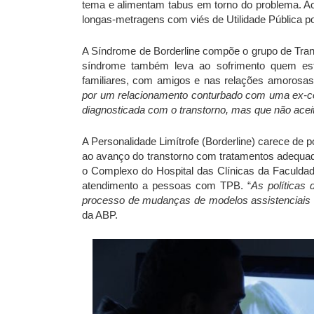
tema e alimentam tabus em torno do problema. Ao t
longas-metragens com viés de Utilidade Pública p
A Síndrome de Borderline compõe o grupo de Tran
síndrome também leva ao sofrimento quem es
familiares, com amigos e nas relações amorosa
por um relacionamento conturbado com uma ex-co
diagnosticada com o transtorno, mas que não aceit
A Personalidade Limítrofe (Borderline) carece de p
ao avanço do transtorno com tratamentos adequado
o Complexo do Hospital das Clínicas da Faculdad
atendimento a pessoas com TPB. “
As políticas
processo de mudanças de modelos assistenciais s
da ABP.