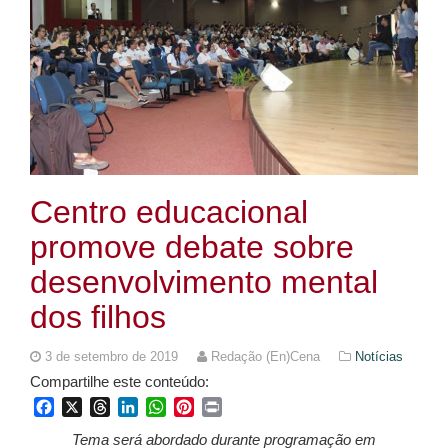
Centro educacional
promove debate sobre
desenvolvimento mental
dos filhos
3 de setembro de 2019
Redação (En)Cena
Notícias
Compartilhe este conteúdo:
Facebook
X
Threads
LinkedIn
WhatsApp
Pinterest
Print
Tema será abordado durante programação em