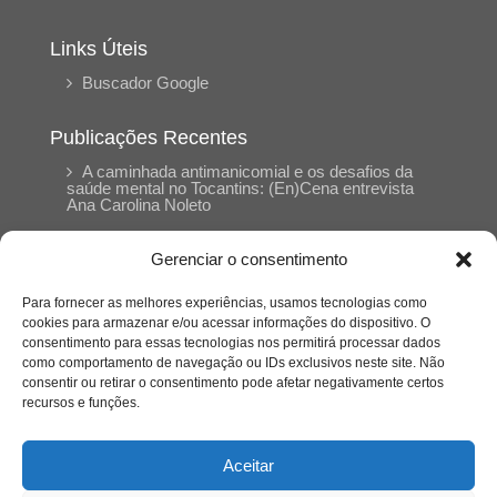
Links Úteis
Buscador Google
Publicações Recentes
A caminhada antimanicomial e os desafios da
saúde mental no Tocantins: (En)Cena entrevista
Ana Carolina Noleto
Gerenciar o consentimento
A Psicologia como espaço de cuidado para
mulheres: (En)Cena entrevista Rayla Soares
Para fornecer as melhores experiências, usamos tecnologias como
cookies para armazenar e/ou acessar informações do dispositivo. O
consentimento para essas tecnologias nos permitirá processar dados
Entre cores e memórias: a arte de Junior
como comportamento de navegação ou IDs exclusivos neste site. Não
Rabisco e os traços históricos de Porto Nacional
consentir ou retirar o consentimento pode afetar negativamente certos
recursos e funções.
Entre autocontrole e aprendizagem: o
desenvolvimento comportamental em Kung Fu
Aceitar
Panda