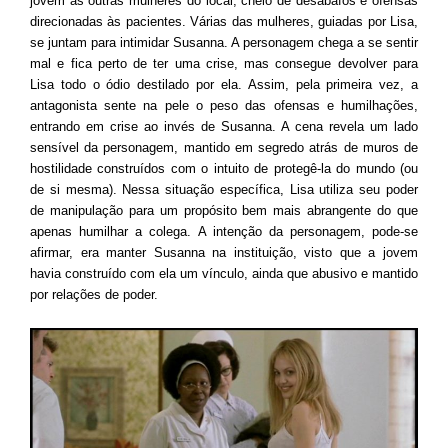
jovem às outras mulheres do local, cheio de desabafos e ofensas
direcionadas às pacientes. Várias das mulheres, guiadas por Lisa,
se juntam para intimidar Susanna. A personagem chega a se sentir
mal e fica perto de ter uma crise, mas consegue devolver para
Lisa todo o ódio destilado por ela. Assim, pela primeira vez, a
antagonista sente na pele o peso das ofensas e humilhações,
entrando em crise ao invés de Susanna. A cena revela um lado
sensível da personagem, mantido em segredo atrás de muros de
hostilidade construídos com o intuito de protegê-la do mundo (ou
de si mesma). Nessa situação específica, Lisa utiliza seu poder
de manipulação para um propósito bem mais abrangente do que
apenas humilhar a colega. A intenção da personagem, pode-se
afirmar, era manter Susanna na instituição, visto que a jovem
havia construído com ela um vínculo, ainda que abusivo e mantido
por relações de poder.