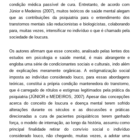
condição médica passível de cura. Entretanto, de acordo com
Júnior e Medeiros (2007), muitos teóricos de saúde mental alegam
que as contribuições da psiquiatria para o entendimento dos
transtornos mentais são reducionistas e biologicistas, colaborando
para, muitas vezes, intensificar no indivíduo o que é chamado pela
sociedade de loucura.
Os autores afirmam que esse conceito, analisado pelas lentes dos
estudos em psicologia e saúde mental, é mais abrangente e
engloba uma série de condicionantes sociais e culturais, indo além
de explicações meramente orgânicas. A estigmatização social
imposta ao indivíduo considerado louco, para essas abordagens
teóricas, constitui a própria condição mantenedora do transtorno,
que é carregado de rótulos e estigmas legitimados pela prática da
psiquiatria (JÚNIOR e MEDEIROS, 2007). Apesar das concepções
acerca do conceito de loucura e doença mental terem sofrido
alterações durante os séculos e as discussões e práticas
direcionadas a cura de pacientes psiquiátricos terem ganhado
força, o modelo de internação, ao longo da história, assumiu como
principal finalidade retirar do convívio social o indivíduo
considerado louco, não chegando, muitas vezes, a adotar uma