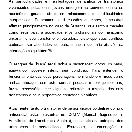
As particularidades e manifestações de ambos os transtornos
vivenciados pelas duas jovens emergem no convívio dentro do
manicômio, gerando atritos em relacionamentos e dificuldades
interpessoais. Retomando as discussões anteriores, é possível
afirmar, principalmente no caso de Susanna, que tanto a maneira
como seus pais, a sociedade e os profissionais do manicômio
encaram o seu transtorno é rotuladora, visto que seus conflitos
poderiam ser abordados de outra maneira que não através da
internação psiquiátrica.￼
O estigma de “louca” recai sobre a personagem como um peso,
agravando, pode-se inferir, sua condição. Para entender o
funcionamento das duas personagens no mundo e o modo como
ambas interagem com este, com as pessoas e consigo mesmas,
faz-se necessário tecer algumas reflexões a respeito dos dois
transtornos e seus respectivos contextos históricos.
Atualmente, tanto o transtorno de personalidade borderline como o
antissocial estão presentes no DSM-V (Manual Diagnóstico e
Estatístico de Transtornos Mentais), encaixados na categoria dos
transtornos de personalidade. Entretanto, as concepções e