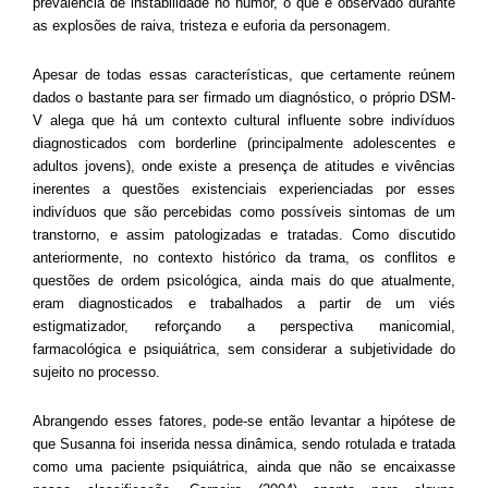
prevalência de instabilidade no humor, o que é observado durante
as explosões de raiva, tristeza e euforia da personagem.
Apesar de todas essas características, que certamente reúnem
dados o bastante para ser firmado um diagnóstico, o próprio DSM-
V alega que há um contexto cultural influente sobre indivíduos
diagnosticados com borderline (principalmente adolescentes e
adultos jovens), onde existe a presença de atitudes e vivências
inerentes a questões existenciais experienciadas por esses
indivíduos que são percebidas como possíveis sintomas de um
transtorno, e assim patologizadas e tratadas. Como discutido
anteriormente, no contexto histórico da trama, os conflitos e
questões de ordem psicológica, ainda mais do que atualmente,
eram diagnosticados e trabalhados a partir de um viés
estigmatizador, reforçando a perspectiva manicomial,
farmacológica e psiquiátrica, sem considerar a subjetividade do
sujeito no processo.
Abrangendo esses fatores, pode-se então levantar a hipótese de
que Susanna foi inserida nessa dinâmica, sendo rotulada e tratada
como uma paciente psiquiátrica, ainda que não se encaixasse