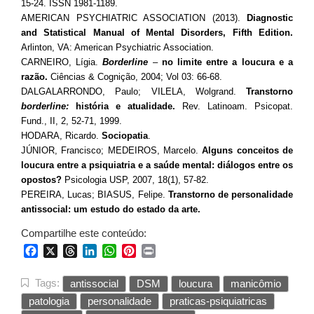
15-24. ISSN 1981-1189.
AMERICAN PSYCHIATRIC ASSOCIATION (2013).
Diagnostic
and Statistical Manual of Mental Disorders, Fifth Edition.
Arlinton, VA: American Psychiatric Association.
CARNEIRO, Lígia.
Borderline
–
no limite entre a loucura e a
razão.
Ciências & Cognição, 2004; Vol 03: 66-68.
DALGALARRONDO, Paulo; VILELA, Wolgrand.
Transtorno
borderline:
história e atualidade.
Rev. Latinoam. Psicopat.
Fund., II, 2, 52-71, 1999.
HODARA, Ricardo.
Sociopatia
.
JÚNIOR, Francisco; MEDEIROS, Marcelo.
Alguns conceitos de
loucura entre a psiquiatria e a saúde mental: diálogos entre os
opostos?
Psicologia USP, 2007, 18(1), 57-82.
PEREIRA, Lucas; BIASUS, Felipe.
Transtorno de personalidade
antissocial: um estudo do estado da arte.
Compartilhe este conteúdo:
Facebook
X
Threads
LinkedIn
WhatsApp
Pinterest
Print
Tags:
antissocial
DSM
loucura
manicômio
patologia
personalidade
praticas-psiquiatricas