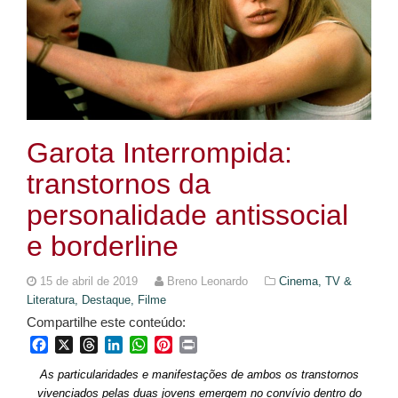
Garota Interrompida:
transtornos da
personalidade antissocial
e borderline
15 de abril de 2019
Breno Leonardo
Cinema, TV &
Literatura,
Destaque,
Filme
Compartilhe este conteúdo:
Facebook
X
Threads
LinkedIn
WhatsApp
Pinterest
Print
As particularidades e manifestações de ambos os transtornos
vivenciados pelas duas jovens emergem no convívio dentro do