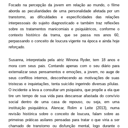
Focado na percepção da jovem em relação ao mundo, o filme
aborda as peculiaridades de uma personalidade afetada por um
transtorno, as dificuldades e especificidades das relações
interpessoais do sujeito diagnosticado e também traz reflexões
sobre os tratamentos manicomiais e psiquiátricos, conforme o
contexto histórico da trama, que se passa nos anos 60,
perpassando o conceito de loucura vigente na época e ainda hoje
reforçado.
Susanna, interpretada pela atriz Winona Ryder, tem 18 anos e
mora com seus pais. Contando apenas com o seu diário para
externalizar seus pensamentos e emoções, a jovem, no auge de
seus conflitos internos, desconhecendo as motivações de suas
tristezas e inquietações, tenta suicídio ingerindo diversas pílulas.
O incidente a leva a consultar um psiquiatra, que propõe a ela que
tire um tempo de sua vida para descansar afastada do convívio
social dentro de uma casa de repouso, ou seja, em uma
instituição psiquiátrica. Alencar, Rolim e Leite (2013), numa
revisão histórica sobre o conceito de loucura, falam sobre as
primeiras práticas asilares pensadas para tratar o que viria a ser
chamado de transtorno ou disfunção mental, logo durante o