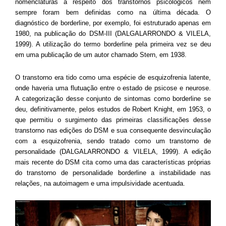
nomenclaturas a respeito dos transtornos psicológicos nem
sempre foram bem definidas como na última década. O
diagnóstico de borderline, por exemplo, foi estruturado apenas em
1980, na publicação do DSM-III (DALGALARRONDO & VILELA,
1999). A utilização do termo borderline pela primeira vez se deu
em uma publicação de um autor chamado Stern, em 1938.
O transtorno era tido como uma espécie de esquizofrenia latente,
onde haveria uma flutuação entre o estado de psicose e neurose.
A categorização desse conjunto de sintomas como borderline se
deu, definitivamente, pelos estudos de Robert Knight, em 1953, o
que permitiu o surgimento das primeiras classificações desse
transtorno nas edições do DSM e sua consequente desvinculação
com a esquizofrenia, sendo tratado como um transtorno de
personalidade (DALGALARRONDO & VILELA, 1999). A edição
mais recente do DSM cita como uma das características próprias
do transtorno de personalidade borderline a instabilidade nas
relações, na autoimagem e uma impulsividade acentuada.