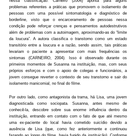
nessa classificação. Carneiro (2004) aponta para alguns
problemas referentes a práticas que promovem o isolamento de
pessoas com uma possível sintomatologia e diagnóstico de
borderline, visto que o encarceramento de pessoas nessa
condição pode reforçar crenças e pensamentos autodestrutivos
além de problemas com a autoimagem, aproximando-as do “limite
da loucura”. A autora classifica o transtorno como um estado
transitório entre a loucura e a razão, sendo assim, tais práticas
levariam o paciente a apresentar com mais frequências os
sintomas (CARNEIRO, 2004). Isso é observado durante os
primeiros momentos de Susanna na instituição, mas, com seus
próprios esforços e com o apoio de colegas e funcionários, a
jovem consegue reverter o contexto de seu transtorno e sair do
isolamento manicomial, no final do filme.
Por outro lado, como antagonista da trama, há Lisa, uma jovem
diagnosticada como sociopata. Susanna, antes mesmo de
conhecê-la, descobre sobre sua enorme influência dentro da
instituição, entrando em contato com o fato de que até mesmo
uma ex-paciente do local havia cometido suicídio devido a
ausência de Lisa (que, como fez anteriormente e continuou
fazendo ao longo do filme, havia fugido da instituição). Conforme