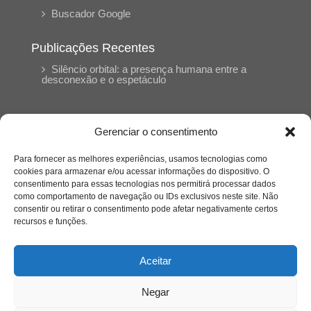
Buscador Google
Publicações Recentes
Silêncio orbital: a presença humana entre a
desconexão e o espetáculo
A reinvenção do trabalho e o choque geracional:
uma análise crítica do mercado contemporâneo
Gerenciar o consentimento
em “Um Senhor Estagiário”
Para fornecer as melhores experiências, usamos tecnologias como
cookies para armazenar e/ou acessar informações do dispositivo. O
O corpo como expressão do cuidado
consentimento para essas tecnologias nos permitirá processar dados
psicológico: (En)Cena entrevista Eliz Dorneles
como comportamento de navegação ou IDs exclusivos neste site. Não
consentir ou retirar o consentimento pode afetar negativamente certos
recursos e funções.
Violência, saúde mental e a difícil construção do
acolhimento institucional: (En)cena entrevista
Izabella Ferreira dos Santos, Conselheira do
Aceitar
CRP-23
Negar
Ser mulher, pensar gênero, enfrentar o mundo: