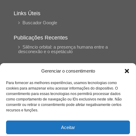
Links Úteis
Buscador Google
Publicações Recentes
Silêncio orbital: a presença humana entre a
desconexão e o espetáculo
A reinvenção do trabalho e o choque geracional:
Gerenciar o consentimento
uma análise crítica do mercado contemporâneo
em “Um Senhor Estagiário”
Para fornecer as melhores experiências, usamos tecnologias como
cookies para armazenar e/ou acessar informações do dispositivo. O
consentimento para essas tecnologias nos permitirá processar dados
O corpo como expressão do cuidado
como comportamento de navegação ou IDs exclusivos neste site. Não
psicológico: (En)Cena entrevista Eliz Dorneles
consentir ou retirar o consentimento pode afetar negativamente certos
recursos e funções.
Violência, saúde mental e a difícil construção do
acolhimento institucional: (En)cena entrevista
Aceitar
Izabella Ferreira dos Santos, Conselheira do
CRP-23