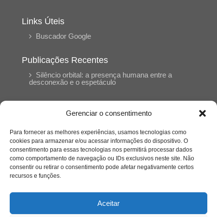
Links Úteis
Buscador Google
Publicações Recentes
Silêncio orbital: a presença humana entre a
desconexão e o espetáculo
A reinvenção do trabalho e o choque geracional:
Gerenciar o consentimento
uma análise crítica do mercado contemporâneo
em “Um Senhor Estagiário”
Para fornecer as melhores experiências, usamos tecnologias como
cookies para armazenar e/ou acessar informações do dispositivo. O
consentimento para essas tecnologias nos permitirá processar dados
O corpo como expressão do cuidado
como comportamento de navegação ou IDs exclusivos neste site. Não
psicológico: (En)Cena entrevista Eliz Dorneles
consentir ou retirar o consentimento pode afetar negativamente certos
recursos e funções.
Violência, saúde mental e a difícil construção do
acolhimento institucional: (En)cena entrevista
Aceitar
Izabella Ferreira dos Santos, Conselheira do
CRP-23