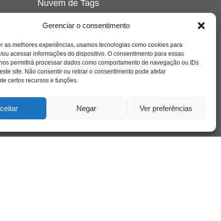
Nuvem de Tags
amor
caos
ansiedade
arte
CAPS
Gerenciar o consentimento
e o
cinema
covid-19
comportamento
corpo
er as melhores experiências, usamos tecnologias como cookies para
cultura
cuidado
crianca
depressao
/ou acessar informações do dispositivo. O consentimento para essas
família
educação
filme
entrevista
escola
o
 nos permitirá processar dados como comportamento de navegação ou IDs
se
jung
livro
freud
infância
insight
liberdade
este site. Não consentir ou retirar o consentimento pode afetar
mulher
loucura
morte
e certos recursos e funções.
luto
maternidade
hor
pandemia
psicanálise
psicologia
ceitar
Negar
Ver preferências
relato
redes sociais
o
saúde mental
saúde
a
sociedade
sexualidade
SUS
vida
tecnologia
trabalho
tempo
terapia
violência
nto
sta