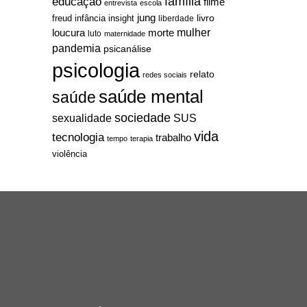
família
educação
filme
entrevista
escola
jung
livro
freud
infância
insight
liberdade
mulher
loucura
morte
luto
maternidade
pandemia
psicanálise
psicologia
relato
redes sociais
saúde mental
saúde
sociedade
sexualidade
SUS
vida
tecnologia
trabalho
tempo
terapia
violência