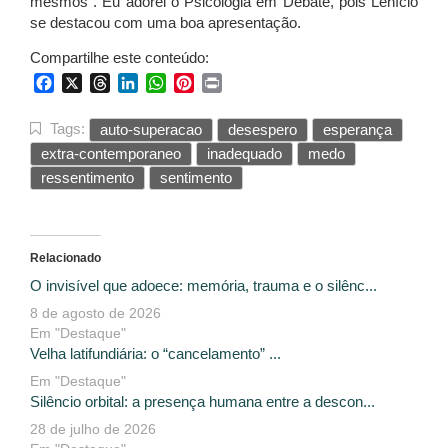
mesmos”. Eu adorei o Psicologia em Debate, pois Lenício
se destacou com uma boa apresentação.
Compartilhe este conteúdo:
Facebook
X
Threads
LinkedIn
WhatsApp
Pinterest
Print
Tags:
auto-superacao
desespero
esperança
extra-contemporaneo
inadequado
medo
ressentimento
sentimento
Relacionado
O invisível que adoece: memória, trauma e o silênc...
8 de agosto de 2026
Em "Destaque"
Velha latifundiária: o “cancelamento” ...
Em "Destaque"
Silêncio orbital: a presença humana entre a descon...
28 de julho de 2026