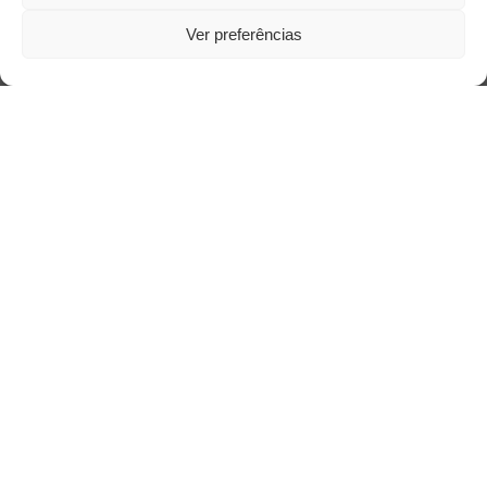
Ver preferências
Saiba mais
Sobre
Quem somos
Contato
Links Úteis
Buscador Google
Publicações Recentes
Entre autocontrole e aprendizagem: o
desenvolvimento comportamental em Kung Fu