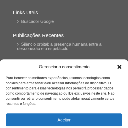
Links Úteis
Buscador Google
Publicações Recentes
Silêncio orbital: a presença humana entre a
desconexão e o espetáculo
A reinvenção do trabalho e o choque geracional:
Gerenciar o consentimento
uma análise crítica do mercado contemporâneo
em “Um Senhor Estagiário”
Para fornecer as melhores experiências, usamos tecnologias como
cookies para armazenar e/ou acessar informações do dispositivo. O
consentimento para essas tecnologias nos permitirá processar dados
O corpo como expressão do cuidado
como comportamento de navegação ou IDs exclusivos neste site. Não
psicológico: (En)Cena entrevista Eliz Dorneles
consentir ou retirar o consentimento pode afetar negativamente certos
recursos e funções.
Violência, saúde mental e a difícil construção do
acolhimento institucional: (En)cena entrevista
Aceitar
Izabella Ferreira dos Santos, Conselheira do
CRP-23