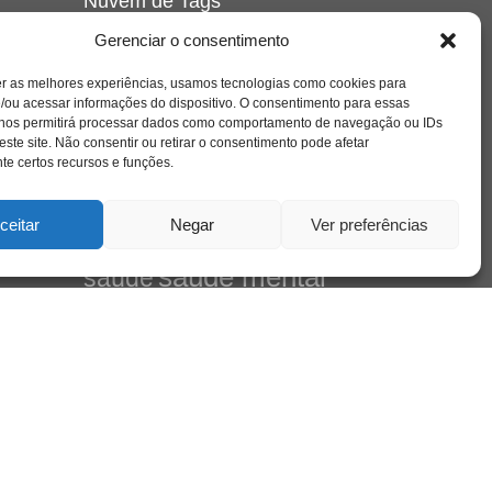
Nuvem de Tags
amor
l e
caos
Gerenciar o consentimento
ansiedade
arte
CAPS
no
cinema
ta
covid-19
comportamento
corpo
er as melhores experiências, usamos tecnologias como cookies para
cultura
cuidado
crianca
depressao
/ou acessar informações do dispositivo. O consentimento para essas
família
educação
 nos permitirá processar dados como comportamento de navegação ou IDs
filme
entrevista
escola
este site. Não consentir ou retirar o consentimento pode afetar
de
jung
livro
freud
infância
insight
liberdade
e certos recursos e funções.
Cena
mulher
loucura
morte
luto
maternidade
pandemia
psicanálise
ceitar
Negar
Ver preferências
psicologia
relato
arte
redes sociais
s
saúde mental
saúde
sociedade
sexualidade
SUS
vida
tecnologia
trabalho
tempo
terapia
mento
violência
leiro