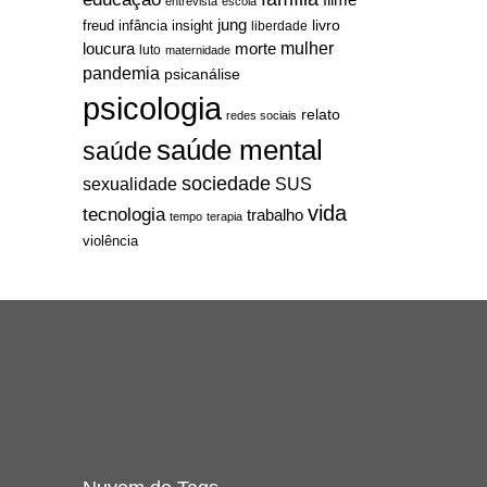
entrevista
escola
jung
livro
freud
infância
insight
liberdade
mulher
loucura
morte
luto
maternidade
pandemia
psicanálise
psicologia
relato
redes sociais
saúde mental
saúde
sociedade
sexualidade
SUS
vida
tecnologia
trabalho
tempo
terapia
violência