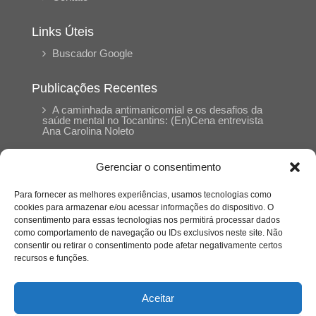
Links Úteis
Buscador Google
Publicações Recentes
A caminhada antimanicomial e os desafios da
saúde mental no Tocantins: (En)Cena entrevista
Ana Carolina Noleto
Gerenciar o consentimento
A Psicologia como espaço de cuidado para
mulheres: (En)Cena entrevista Rayla Soares
Para fornecer as melhores experiências, usamos tecnologias como
cookies para armazenar e/ou acessar informações do dispositivo. O
consentimento para essas tecnologias nos permitirá processar dados
Entre autocontrole e aprendizagem: o
como comportamento de navegação ou IDs exclusivos neste site. Não
desenvolvimento comportamental em Kung Fu
Panda
consentir ou retirar o consentimento pode afetar negativamente certos
recursos e funções.
Entre o prato saudável e o consumo
compulsivo: a contradição alimentar do brasileiro
Aceitar
contemporâneo