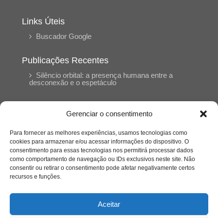
Links Úteis
Buscador Google
Publicações Recentes
Silêncio orbital: a presença humana entre a
desconexão e o espetáculo
A reinvenção do trabalho e o choque geracional:
Gerenciar o consentimento
uma análise crítica do mercado contemporâneo
em “Um Senhor Estagiário”
Para fornecer as melhores experiências, usamos tecnologias como
cookies para armazenar e/ou acessar informações do dispositivo. O
consentimento para essas tecnologias nos permitirá processar dados
O corpo como expressão do cuidado
como comportamento de navegação ou IDs exclusivos neste site. Não
psicológico: (En)Cena entrevista Eliz Dorneles
consentir ou retirar o consentimento pode afetar negativamente certos
recursos e funções.
Violência, saúde mental e a difícil construção do
acolhimento institucional: (En)cena entrevista
Aceitar
Izabella Ferreira dos Santos, Conselheira do
CRP-23