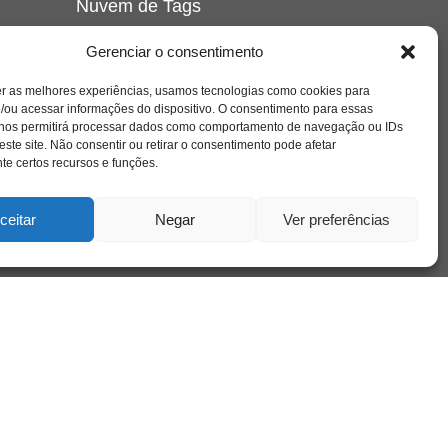
Nuvem de Tags
amor
caos
ansiedade
arte
CAPS
Gerenciar o consentimento
e o
cinema
covid-19
comportamento
corpo
er as melhores experiências, usamos tecnologias como cookies para
cultura
cuidado
crianca
depressao
/ou acessar informações do dispositivo. O consentimento para essas
família
educação
filme
entrevista
escola
o
 nos permitirá processar dados como comportamento de navegação ou IDs
se
jung
livro
freud
infância
insight
liberdade
este site. Não consentir ou retirar o consentimento pode afetar
mulher
loucura
morte
e certos recursos e funções.
luto
maternidade
hor
pandemia
psicanálise
psicologia
ceitar
Negar
Ver preferências
relato
redes sociais
o
saúde mental
saúde
a
sociedade
sexualidade
SUS
vida
tecnologia
trabalho
tempo
terapia
violência
nto
sta