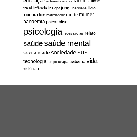
família
educação
filme
entrevista
escola
jung
livro
freud
infância
insight
liberdade
mulher
loucura
morte
luto
maternidade
pandemia
psicanálise
psicologia
relato
redes sociais
saúde mental
saúde
sociedade
sexualidade
SUS
vida
tecnologia
trabalho
tempo
terapia
violência