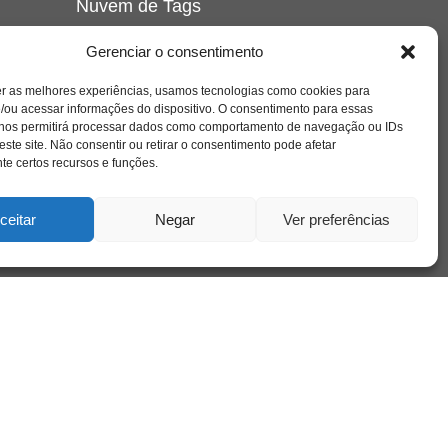
Nuvem de Tags
amor
caos
ansiedade
arte
CAPS
Gerenciar o consentimento
e o
cinema
covid-19
comportamento
corpo
er as melhores experiências, usamos tecnologias como cookies para
cultura
cuidado
crianca
depressao
/ou acessar informações do dispositivo. O consentimento para essas
família
educação
filme
entrevista
escola
o
 nos permitirá processar dados como comportamento de navegação ou IDs
se
jung
livro
freud
infância
insight
liberdade
este site. Não consentir ou retirar o consentimento pode afetar
mulher
loucura
morte
e certos recursos e funções.
luto
maternidade
hor
pandemia
psicanálise
psicologia
ceitar
Negar
Ver preferências
relato
redes sociais
o
saúde mental
saúde
a
sociedade
sexualidade
SUS
vida
tecnologia
trabalho
tempo
terapia
violência
nto
sta