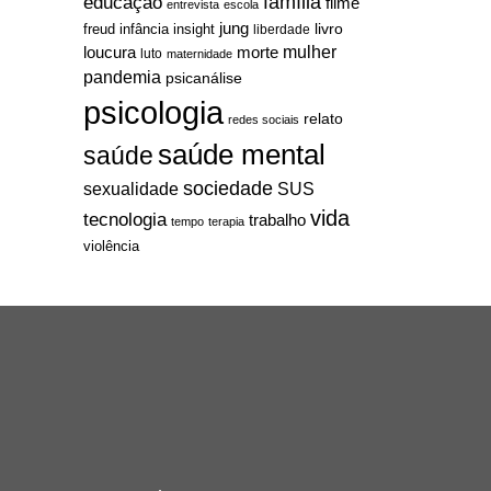
família
educação
filme
entrevista
escola
jung
livro
freud
infância
insight
liberdade
mulher
loucura
morte
luto
maternidade
pandemia
psicanálise
psicologia
relato
redes sociais
saúde mental
saúde
sociedade
sexualidade
SUS
vida
tecnologia
trabalho
tempo
terapia
violência