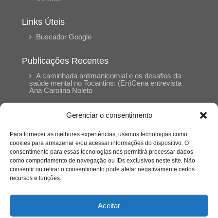
Links Úteis
Buscador Google
Publicações Recentes
A caminhada antimanicomial e os desafios da
saúde mental no Tocantins: (En)Cena entrevista
Ana Carolina Noleto
Gerenciar o consentimento
A Psicologia como espaço de cuidado para
mulheres: (En)Cena entrevista Rayla Soares
Para fornecer as melhores experiências, usamos tecnologias como
cookies para armazenar e/ou acessar informações do dispositivo. O
consentimento para essas tecnologias nos permitirá processar dados
Entre autocontrole e aprendizagem: o
como comportamento de navegação ou IDs exclusivos neste site. Não
desenvolvimento comportamental em Kung Fu
Panda
consentir ou retirar o consentimento pode afetar negativamente certos
recursos e funções.
Entre o prato saudável e o consumo
compulsivo: a contradição alimentar do brasileiro
Aceitar
contemporâneo