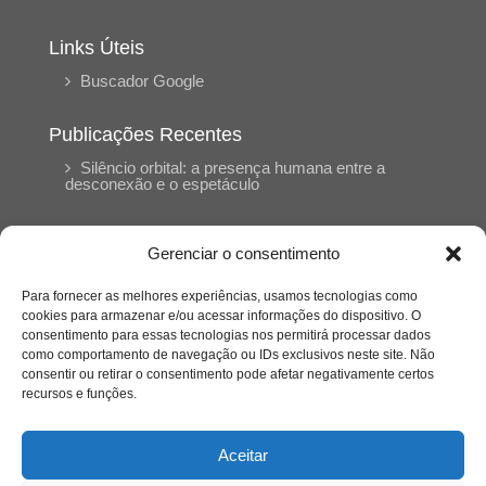
Links Úteis
Buscador Google
Publicações Recentes
Silêncio orbital: a presença humana entre a
desconexão e o espetáculo
A reinvenção do trabalho e o choque geracional:
Gerenciar o consentimento
uma análise crítica do mercado contemporâneo
em “Um Senhor Estagiário”
Para fornecer as melhores experiências, usamos tecnologias como
cookies para armazenar e/ou acessar informações do dispositivo. O
consentimento para essas tecnologias nos permitirá processar dados
O corpo como expressão do cuidado
como comportamento de navegação ou IDs exclusivos neste site. Não
psicológico: (En)Cena entrevista Eliz Dorneles
consentir ou retirar o consentimento pode afetar negativamente certos
recursos e funções.
Violência, saúde mental e a difícil construção do
acolhimento institucional: (En)cena entrevista
Aceitar
Izabella Ferreira dos Santos, Conselheira do
CRP-23