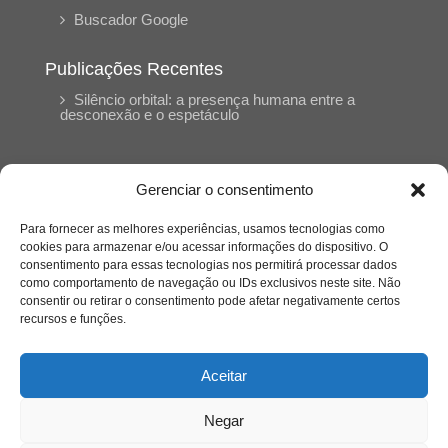
Buscador Google
Publicações Recentes
Silêncio orbital: a presença humana entre a
desconexão e o espetáculo
A reinvenção do trabalho e o choque geracional:
uma análise crítica do mercado contemporâneo
Gerenciar o consentimento
em “Um Senhor Estagiário”
Para fornecer as melhores experiências, usamos tecnologias como
cookies para armazenar e/ou acessar informações do dispositivo. O
O corpo como expressão do cuidado
consentimento para essas tecnologias nos permitirá processar dados
psicológico: (En)Cena entrevista Eliz Dorneles
como comportamento de navegação ou IDs exclusivos neste site. Não
consentir ou retirar o consentimento pode afetar negativamente certos
recursos e funções.
Violência, saúde mental e a difícil construção do
acolhimento institucional: (En)cena entrevista
Izabella Ferreira dos Santos, Conselheira do
Aceitar
CRP-23
Negar
Ser mulher, pensar gênero, enfrentar o mundo: