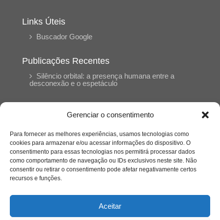
Links Úteis
Buscador Google
Publicações Recentes
Silêncio orbital: a presença humana entre a
desconexão e o espetáculo
A reinvenção do trabalho e o choque geracional:
Gerenciar o consentimento
uma análise crítica do mercado contemporâneo
em “Um Senhor Estagiário”
Para fornecer as melhores experiências, usamos tecnologias como
cookies para armazenar e/ou acessar informações do dispositivo. O
consentimento para essas tecnologias nos permitirá processar dados
O corpo como expressão do cuidado
como comportamento de navegação ou IDs exclusivos neste site. Não
psicológico: (En)Cena entrevista Eliz Dorneles
consentir ou retirar o consentimento pode afetar negativamente certos
recursos e funções.
Violência, saúde mental e a difícil construção do
acolhimento institucional: (En)cena entrevista
Aceitar
Izabella Ferreira dos Santos, Conselheira do
CRP-23