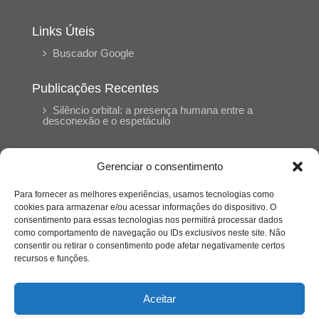
Links Úteis
Buscador Google
Publicações Recentes
Silêncio orbital: a presença humana entre a
desconexão e o espetáculo
A reinvenção do trabalho e o choque geracional:
Gerenciar o consentimento
uma análise crítica do mercado contemporâneo
em “Um Senhor Estagiário”
Para fornecer as melhores experiências, usamos tecnologias como
cookies para armazenar e/ou acessar informações do dispositivo. O
consentimento para essas tecnologias nos permitirá processar dados
O corpo como expressão do cuidado
como comportamento de navegação ou IDs exclusivos neste site. Não
psicológico: (En)Cena entrevista Eliz Dorneles
consentir ou retirar o consentimento pode afetar negativamente certos
recursos e funções.
Violência, saúde mental e a difícil construção do
acolhimento institucional: (En)cena entrevista
Aceitar
Izabella Ferreira dos Santos, Conselheira do
CRP-23