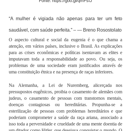
Fonte: https://goo.gl/qmFsfJ
“A mulher é vigiada não apenas para ter um feto
saudável, com saúde perfeita.” – — Breno Rosostolato
O aspecto cultural e social da eugenia é o que chama a
atenção, em vários países, inclusive o Brasil. As explicações
para as crises econômicas e políticas isentavam as elites e
imputavam toda a responsabilidade ao povo. Ou seja, os
problemas de uma sociedade eram justificados através de
uma constituição étnica e na presença de raças inferiores.
Na Alemanha, a Lei de Nuremberg, alicerçada nos
pressupostos eugênicos, proibia o casamento de alemães com
judeus, o casamento de pessoas com transtornos mentais,
doenças contagiosas ou hereditárias. Propunha-se a
esterilização de pessoas com problemas hereditários e que
poderiam comprometer a saúde da raça ariana, associado a
isso toda a perversidade e crueldade de uma mente doentia de
um ditador como Hitler, que desejava conquistar o mundo. O