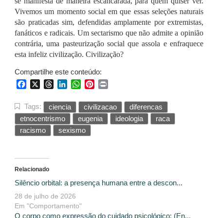
se manifesta de maneira escancarada, para quem quiser ver.
Vivemos um momento social em que essas seleções naturais
são praticadas sim, defendidas amplamente por extremistas,
fanáticos e radicais. Um sectarismo que não admite a opinião
contrária, uma pasteurização social que assola e enfraquece
esta infeliz civilização. Civilização?
Compartilhe este conteúdo:
Facebook
X
Threads
LinkedIn
WhatsApp
Pinterest
Print
Tags:
ciencia
civilizacao
diferencas
etnocentrismo
eugenia
ideologia
raca
racismo
sexismo
Relacionado
Silêncio orbital: a presença humana entre a descon...
28 de julho de 2026
Em "Comportamento"
O corpo como expressão do cuidado psicológico: (En...