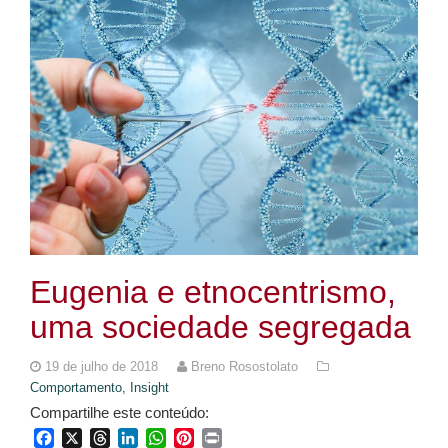
Eugenia e etnocentrismo,
uma sociedade segregada
19 de julho de 2018
Breno Rosostolato
Comportamento,
Insight
Compartilhe este conteúdo:
Facebook
X
Threads
LinkedIn
WhatsApp
Pinterest
Print