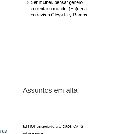
Ser mulher, pensar gênero,
enfrentar o mundo: (En)cena
entrevista Gleys Ially Ramos
Assuntos em alta
amor
caos
ansiedade
arte
CAPS
m as