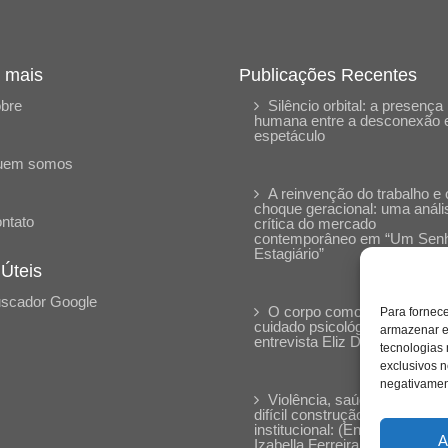
 mais
Publicações Recentes
bre
Silêncio orbital: a presença
humana entre a desconexão 
espetáculo
uem somos
A reinvenção do trabalho e 
choque geracional: uma análi
ntato
crítica do mercado
contemporâneo em “Um Sen
Estagiário”
 Úteis
scador Google
O corpo como expressão d
Para fornec
cuidado psicológico: (En)Cen
armazenar e
entrevista Eliz Dorneles
tecnologias
exclusivos n
negativament
Violência, saúde mental e a
difícil construção do acolhime
institucional: (En)cena entrevi
A
Izabella Ferreira dos Santos,