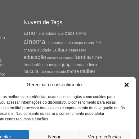
Nuvem de Tags
amor
caos
ansiedade
arte
CAPS
e o
cinema
covid-19
comportamento
corpo
cultura
cuidado
crianca
depressao
família
educação
filme
entrevista
escola
o
se
jung
livro
freud
infância
insight
liberdade
mulher
loucura
morte
luto
maternidade
hor
pandemia
psicanálise
Gerenciar o consentimento
psicologia
relato
redes sociais
o
er as melhores experiências, usamos tecnologias como cookies para
saúde mental
saúde
a
/ou acessar informações do dispositivo. O consentimento para essas
 nos permitirá processar dados como comportamento de navegação ou IDs
sociedade
sexualidade
SUS
este site. Não consentir ou retirar o consentimento pode afetar
vida
tecnologia
trabalho
e certos recursos e funções.
tempo
terapia
violência
nto
sta
ceitar
Negar
Ver preferências