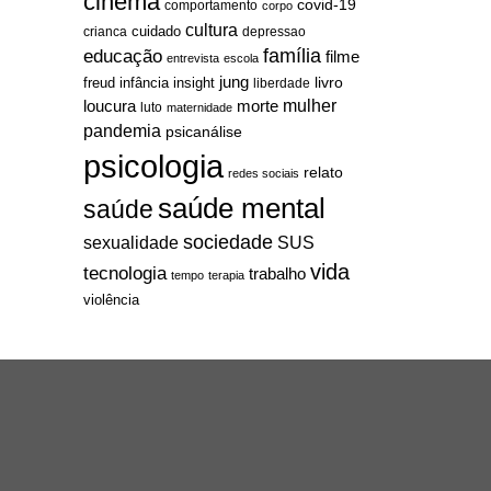
cinema
covid-19
comportamento
corpo
cultura
cuidado
crianca
depressao
família
educação
filme
entrevista
escola
jung
livro
freud
infância
insight
liberdade
mulher
loucura
morte
luto
maternidade
pandemia
psicanálise
psicologia
relato
redes sociais
saúde mental
saúde
sociedade
sexualidade
SUS
vida
tecnologia
trabalho
tempo
terapia
violência