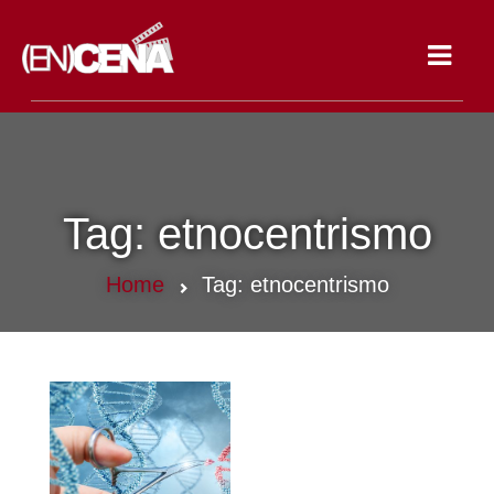
Toggle
navigat
Tag:
etnocentrismo
Home
Tag:
etnocentrismo