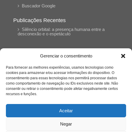
Buscador Google
Publicações Recentes
Silêncio orbital: a presença humana entre a
desconexão e o espetáculo
A reinvenção do trabalho e o choque geracional:
uma análise crítica do mercado contemporâneo
Gerenciar o consentimento
em “Um Senhor Estagiário”
Para fornecer as melhores experiências, usamos tecnologias como
cookies para armazenar e/ou acessar informações do dispositivo. O
O corpo como expressão do cuidado
consentimento para essas tecnologias nos permitirá processar dados
psicológico: (En)Cena entrevista Eliz Dorneles
como comportamento de navegação ou IDs exclusivos neste site. Não
consentir ou retirar o consentimento pode afetar negativamente certos
recursos e funções.
Violência, saúde mental e a difícil construção do
acolhimento institucional: (En)cena entrevista
Izabella Ferreira dos Santos, Conselheira do
Aceitar
CRP-23
Negar
Ser mulher, pensar gênero, enfrentar o mundo: