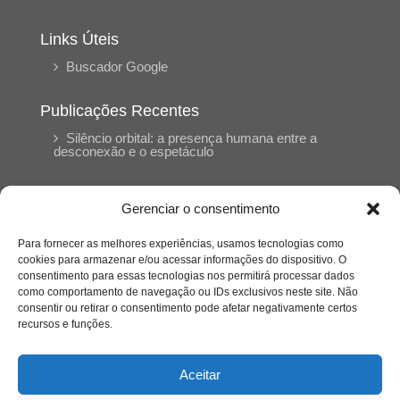
Links Úteis
Buscador Google
Publicações Recentes
Silêncio orbital: a presença humana entre a
desconexão e o espetáculo
A reinvenção do trabalho e o choque geracional:
Gerenciar o consentimento
uma análise crítica do mercado contemporâneo
em “Um Senhor Estagiário”
Para fornecer as melhores experiências, usamos tecnologias como
cookies para armazenar e/ou acessar informações do dispositivo. O
consentimento para essas tecnologias nos permitirá processar dados
O corpo como expressão do cuidado
como comportamento de navegação ou IDs exclusivos neste site. Não
psicológico: (En)Cena entrevista Eliz Dorneles
consentir ou retirar o consentimento pode afetar negativamente certos
recursos e funções.
Violência, saúde mental e a difícil construção do
acolhimento institucional: (En)cena entrevista
Aceitar
Izabella Ferreira dos Santos, Conselheira do
CRP-23