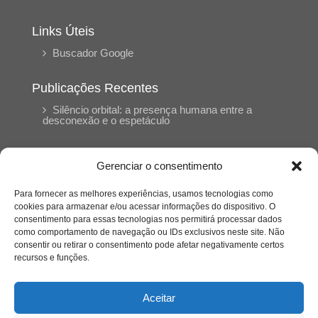
Links Úteis
Buscador Google
Publicações Recentes
Silêncio orbital: a presença humana entre a
desconexão e o espetáculo
A reinvenção do trabalho e o choque geracional:
Gerenciar o consentimento
uma análise crítica do mercado contemporâneo
em “Um Senhor Estagiário”
Para fornecer as melhores experiências, usamos tecnologias como
cookies para armazenar e/ou acessar informações do dispositivo. O
consentimento para essas tecnologias nos permitirá processar dados
O corpo como expressão do cuidado
como comportamento de navegação ou IDs exclusivos neste site. Não
psicológico: (En)Cena entrevista Eliz Dorneles
consentir ou retirar o consentimento pode afetar negativamente certos
recursos e funções.
Violência, saúde mental e a difícil construção do
acolhimento institucional: (En)cena entrevista
Aceitar
Izabella Ferreira dos Santos, Conselheira do
CRP-23