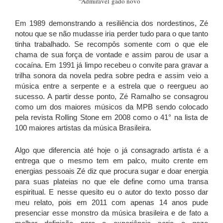
“
Admirável gado novo´´
Em 1989 demonstrando a resiliência dos nordestinos, Zé
notou que se não mudasse iria perder tudo para o que tanto
tinha trabalhado. Se recompôs somente com o que ele
chama de sua força de vontade e assim parou de usar a
cocaína. Em 1991 já limpo recebeu o convite para gravar a
trilha sonora da novela pedra sobre pedra e assim veio a
música entre a serpente e a estrela que o reergueu ao
sucesso. A partir desse ponto, Zé Ramalho se consagrou
como um dos maiores músicos da MPB sendo colocado
pela revista Rolling Stone em 2008 como o 41° na lista de
100 maiores artistas da música Brasileira.
Algo que diferencia até hoje o já consagrado artista é a
entrega que o mesmo tem em palco, muito crente em
energias pessoais Zé diz que procura sugar e doar energia
para suas plateias no que ele define como uma transa
espiritual. E nesse quesito eu o autor do texto posso dar
meu relato, pois em 2011 com apenas 14 anos pude
presenciar esse monstro da música brasileira e de fato a