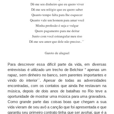
Dê-me seu dinheiro que eu quero viver
Dê-me seu relógio que eu quero saber
Quanto tempo falta para lhe esquecer
Quanto vale um homem para amar você
Minha profissão é suja e vulgar
Quero pagamento para me deitar
Junto com você estrangular meu riso
Dê-me seu amor que dele não preciso..´´
G
aroto de aluguel
Para descrever essa difícil parte da vida, em diversas
entrevistas é utilizado um trecho de Belchior “ apenas um
rapaz, sem dinheiro no banco, sem parentes importantes e
vindo do interior´´.
Apesar de todas as adversidades
encontradas, com os contatos que ainda lhe restavam na
música, depois de dois anos de batalhas no Rio teve a
oportunidade de mostrar uma música para uma gravadora.
Como grande parte das coisas boas que chegam a sua
vida vieram de seu avô a canção que foi apresentada e que
garantiu seu primeiro contrato tinha que ser
avohai
, que é a