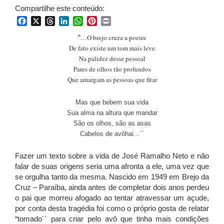
Compartilhe este conteúdo:
Facebook
X
Threads
LinkedIn
WhatsApp
Pinterest
Print
“
…O brejo cruza a poeira
De fato existe um tom mais leve
Na palidez desse pessoal
Pares de olhos tão profundos
Que amargam as pessoas que fitar
Mas que bebem sua vida
Sua alma na altura que mandar
São os olhos, são as asas
Cabelos de avôhai…´´
Fazer um texto sobre a vida de José Ramalho Neto e não
falar de suas origens seria uma afronta a ele, uma vez que
se orgulha tanto da mesma. Nascido em 1949 em Brejo da
Cruz – Paraíba, ainda antes de completar dois anos perdeu
o pai que morreu afogado ao tentar atravessar um açude,
por conta desta tragédia foi como o próprio gosta de relatar
“tomado´´ para criar pelo avô que tinha mais condições