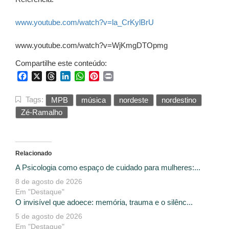
www.youtube.com/watch?v=la_CrKylBrU
www.youtube.com/watch?v=WjKmgDTOpmg
Compartilhe este conteúdo:
Facebook
X
Threads
LinkedIn
WhatsApp
Pinterest
Print
Tags:
MPB
música
nordeste
nordestino
Zé-Ramalho
Relacionado
A Psicologia como espaço de cuidado para mulheres:...
8 de agosto de 2026
Em "Destaque"
O invisível que adoece: memória, trauma e o silênc...
5 de agosto de 2026
Em "Destaque"