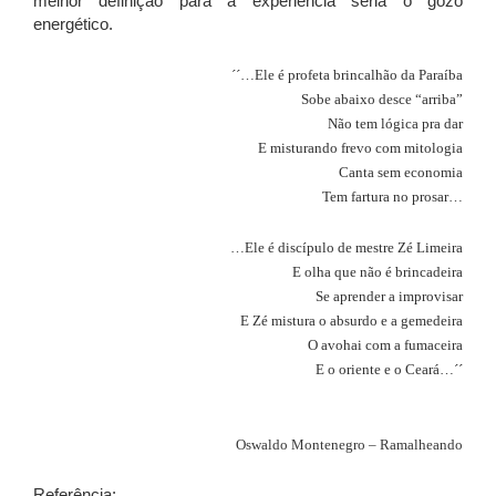
melhor definição para a experiência seria o gozo
energético.
´´…
Ele é profeta brincalhão da Paraíba
Sobe abaixo desce “arriba”
Não tem lógica pra dar
E misturando frevo com mitologia
Canta sem economia
Tem fartura no prosar…
…Ele é discípulo de mestre Zé Limeira
E olha que não é brincadeira
Se aprender a improvisar
E Zé mistura o absurdo e a gemedeira
O avohai com a fumaceira
E o oriente e o Ceará…´´
Oswaldo Montenegro – Ramalheando
Referência: