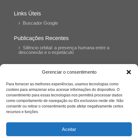
Links Úteis
Buscador Google
Publicações Recentes
Silêncio orbital: a presença humana entre a
desconexão e o espetáculo
A reinvenção do trabalho e o choque geracional:
Gerenciar o consentimento
uma análise crítica do mercado contemporâneo
em “Um Senhor Estagiário”
Para fornecer as melhores experiências, usamos tecnologias como
cookies para armazenar e/ou acessar informações do dispositivo. O
consentimento para essas tecnologias nos permitirá processar dados
O corpo como expressão do cuidado
como comportamento de navegação ou IDs exclusivos neste site. Não
psicológico: (En)Cena entrevista Eliz Dorneles
consentir ou retirar o consentimento pode afetar negativamente certos
recursos e funções.
Violência, saúde mental e a difícil construção do
acolhimento institucional: (En)cena entrevista
Aceitar
Izabella Ferreira dos Santos, Conselheira do
CRP-23