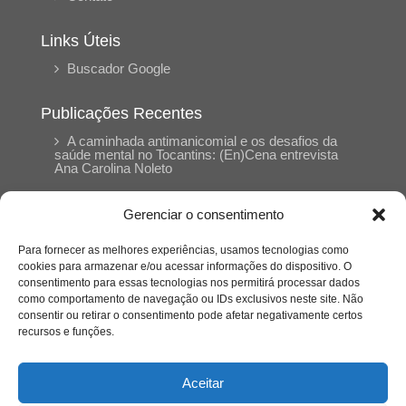
Links Úteis
Buscador Google
Publicações Recentes
A caminhada antimanicomial e os desafios da
saúde mental no Tocantins: (En)Cena entrevista
Ana Carolina Noleto
Gerenciar o consentimento
A Psicologia como espaço de cuidado para
mulheres: (En)Cena entrevista Rayla Soares
Para fornecer as melhores experiências, usamos tecnologias como
cookies para armazenar e/ou acessar informações do dispositivo. O
consentimento para essas tecnologias nos permitirá processar dados
Entre autocontrole e aprendizagem: o
como comportamento de navegação ou IDs exclusivos neste site. Não
desenvolvimento comportamental em Kung Fu
Panda
consentir ou retirar o consentimento pode afetar negativamente certos
recursos e funções.
Entre o prato saudável e o consumo
compulsivo: a contradição alimentar do brasileiro
Aceitar
contemporâneo