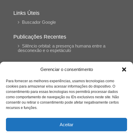
Links Úteis
Buscador Google
Publicações Recentes
Silêncio orbital: a presença humana entre a
desconexão e o espetáculo
A reinvenção do trabalho e o choque geracional:
Gerenciar o consentimento
uma análise crítica do mercado contemporâneo
em “Um Senhor Estagiário”
Para fornecer as melhores experiências, usamos tecnologias como
cookies para armazenar e/ou acessar informações do dispositivo. O
consentimento para essas tecnologias nos permitirá processar dados
O corpo como expressão do cuidado
como comportamento de navegação ou IDs exclusivos neste site. Não
psicológico: (En)Cena entrevista Eliz Dorneles
consentir ou retirar o consentimento pode afetar negativamente certos
recursos e funções.
Violência, saúde mental e a difícil construção do
acolhimento institucional: (En)cena entrevista
Aceitar
Izabella Ferreira dos Santos, Conselheira do
CRP-23