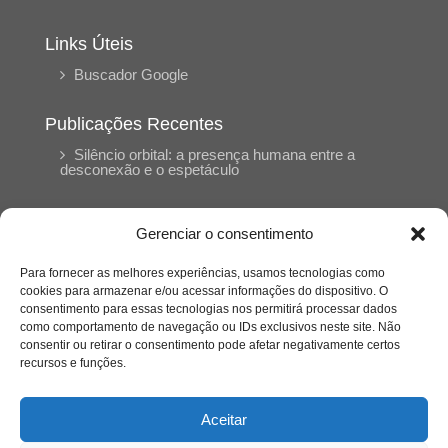
Links Úteis
Buscador Google
Publicações Recentes
Silêncio orbital: a presença humana entre a
desconexão e o espetáculo
A reinvenção do trabalho e o choque geracional:
Gerenciar o consentimento
uma análise crítica do mercado contemporâneo
em “Um Senhor Estagiário”
Para fornecer as melhores experiências, usamos tecnologias como
cookies para armazenar e/ou acessar informações do dispositivo. O
consentimento para essas tecnologias nos permitirá processar dados
O corpo como expressão do cuidado
como comportamento de navegação ou IDs exclusivos neste site. Não
psicológico: (En)Cena entrevista Eliz Dorneles
consentir ou retirar o consentimento pode afetar negativamente certos
recursos e funções.
Violência, saúde mental e a difícil construção do
acolhimento institucional: (En)cena entrevista
Aceitar
Izabella Ferreira dos Santos, Conselheira do
CRP-23