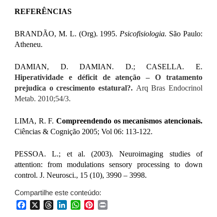
REFERÊNCIAS
BRANDÃO, M. L. (Org). 1995.
Psicofisiologia.
São Paulo:
Atheneu.
DAMIAN, D. DAMIAN. D.; CASELLA. E.
Hiperatividade e déficit de atenção – O tratamento
prejudica o crescimento estatural?.
Arq Bras Endocrinol
Metab. 2010;54/3.
LIMA, R. F.
Compreendendo os mecanismos atencionais.
Ciências & Cognição 2005; Vol 06: 113-122.
PESSOA. L.; et al. (2003).
Neuroimaging studies of
attention: from modulations sensory processing to down
control. J. Neurosci., 15 (10), 3990 – 3998.
Compartilhe este conteúdo:
Facebook
X
Threads
LinkedIn
WhatsApp
Pinterest
Print