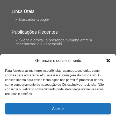
Links Úteis
Buscador Google
Publicações Recentes
Silêncio orbital: a presença humana entre a
desconexão e o espetáculo
A reinvenção do trabalho e o choque geracional:
Gerenciar o consentimento
uma análise crítica do mercado contemporâneo
em “Um Senhor Estagiário”
Para fornecer as melhores experiências, usamos tecnologias como
cookies para armazenar e/ou acessar informações do dispositivo. O
consentimento para essas tecnologias nos permitirá processar dados
O corpo como expressão do cuidado
como comportamento de navegação ou IDs exclusivos neste site. Não
psicológico: (En)Cena entrevista Eliz Dorneles
consentir ou retirar o consentimento pode afetar negativamente certos
recursos e funções.
Violência, saúde mental e a difícil construção do
acolhimento institucional: (En)cena entrevista
Aceitar
Izabella Ferreira dos Santos, Conselheira do
CRP-23