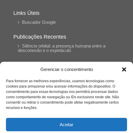
Links Úteis
Buscador Google
Publicações Recentes
Silêncio orbital: a presença humana entre a
desconexão e o espetáculo
A reinvenção do trabalho e o choque geracional:
Gerenciar o consentimento
uma análise crítica do mercado contemporâneo
em “Um Senhor Estagiário”
Para fornecer as melhores experiências, usamos tecnologias como
cookies para armazenar e/ou acessar informações do dispositivo. O
consentimento para essas tecnologias nos permitirá processar dados
O corpo como expressão do cuidado
como comportamento de navegação ou IDs exclusivos neste site. Não
psicológico: (En)Cena entrevista Eliz Dorneles
consentir ou retirar o consentimento pode afetar negativamente certos
recursos e funções.
Violência, saúde mental e a difícil construção do
acolhimento institucional: (En)cena entrevista
Aceitar
Izabella Ferreira dos Santos, Conselheira do
CRP-23