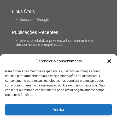
Links Úteis
Buscador Google
Publicações Recentes
Silêncio orbital: a presença humana entre a
desconexão e o espetáculo
A reinvenção do trabalho e o choque geracional:
Gerenciar o consentimento
uma análise crítica do mercado contemporâneo
em “Um Senhor Estagiário”
Para fornecer as melhores experiências, usamos tecnologias como
cookies para armazenar e/ou acessar informações do dispositivo. O
consentimento para essas tecnologias nos permitirá processar dados
O corpo como expressão do cuidado
como comportamento de navegação ou IDs exclusivos neste site. Não
psicológico: (En)Cena entrevista Eliz Dorneles
consentir ou retirar o consentimento pode afetar negativamente certos
recursos e funções.
Violência, saúde mental e a difícil construção do
acolhimento institucional: (En)cena entrevista
Aceitar
Izabella Ferreira dos Santos, Conselheira do
CRP-23