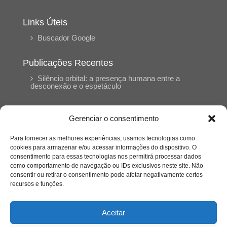
Links Úteis
Buscador Google
Publicações Recentes
Silêncio orbital: a presença humana entre a
desconexão e o espetáculo
A reinvenção do trabalho e o choque geracional:
Gerenciar o consentimento
uma análise crítica do mercado contemporâneo
em “Um Senhor Estagiário”
Para fornecer as melhores experiências, usamos tecnologias como
cookies para armazenar e/ou acessar informações do dispositivo. O
consentimento para essas tecnologias nos permitirá processar dados
O corpo como expressão do cuidado
como comportamento de navegação ou IDs exclusivos neste site. Não
psicológico: (En)Cena entrevista Eliz Dorneles
consentir ou retirar o consentimento pode afetar negativamente certos
recursos e funções.
Violência, saúde mental e a difícil construção do
acolhimento institucional: (En)cena entrevista
Aceitar
Izabella Ferreira dos Santos, Conselheira do
CRP-23