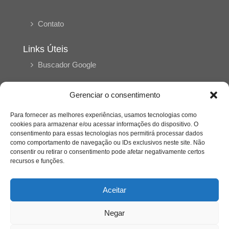
Contato
Links Úteis
Buscador Google
Publicações Recentes
Gerenciar o consentimento
Silêncio orbital: a presença humana entre a
desconexão e o espetáculo
Para fornecer as melhores experiências, usamos tecnologias como
cookies para armazenar e/ou acessar informações do dispositivo. O
consentimento para essas tecnologias nos permitirá processar dados
como comportamento de navegação ou IDs exclusivos neste site. Não
A reinvenção do trabalho e o choque geracional:
consentir ou retirar o consentimento pode afetar negativamente certos
uma análise crítica do mercado contemporâneo
em “Um Senhor Estagiário”
recursos e funções.
Aceitar
O corpo como expressão do cuidado
psicológico: (En)Cena entrevista Eliz Dorneles
Negar