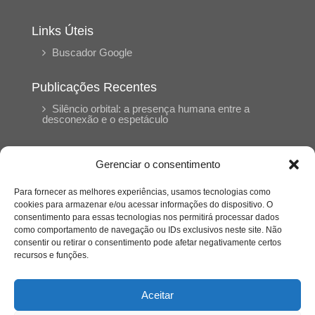
Links Úteis
Buscador Google
Publicações Recentes
Silêncio orbital: a presença humana entre a
desconexão e o espetáculo
A reinvenção do trabalho e o choque geracional:
Gerenciar o consentimento
uma análise crítica do mercado contemporâneo
em “Um Senhor Estagiário”
Para fornecer as melhores experiências, usamos tecnologias como
cookies para armazenar e/ou acessar informações do dispositivo. O
consentimento para essas tecnologias nos permitirá processar dados
O corpo como expressão do cuidado
como comportamento de navegação ou IDs exclusivos neste site. Não
psicológico: (En)Cena entrevista Eliz Dorneles
consentir ou retirar o consentimento pode afetar negativamente certos
recursos e funções.
Violência, saúde mental e a difícil construção do
acolhimento institucional: (En)cena entrevista
Aceitar
Izabella Ferreira dos Santos, Conselheira do
CRP-23