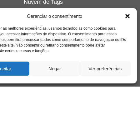
Nuvem de Tags
amor
caos
ansiedade
arte
CAPS
Gerenciar o consentimento
e o
cinema
covid-19
comportamento
corpo
er as melhores experiências, usamos tecnologias como cookies para
cultura
cuidado
crianca
depressao
/ou acessar informações do dispositivo. O consentimento para essas
família
educação
filme
entrevista
escola
o
 nos permitirá processar dados como comportamento de navegação ou IDs
se
jung
livro
freud
infância
insight
liberdade
este site. Não consentir ou retirar o consentimento pode afetar
mulher
loucura
morte
e certos recursos e funções.
luto
maternidade
hor
pandemia
psicanálise
psicologia
ceitar
Negar
Ver preferências
relato
redes sociais
o
saúde mental
saúde
a
sociedade
sexualidade
SUS
vida
tecnologia
trabalho
tempo
terapia
violência
nto
sta