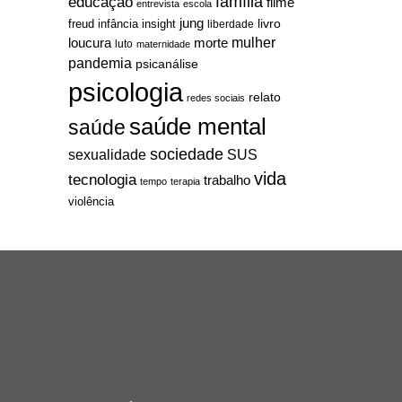
família
educação
filme
entrevista
escola
jung
livro
freud
infância
insight
liberdade
mulher
loucura
morte
luto
maternidade
pandemia
psicanálise
psicologia
relato
redes sociais
saúde mental
saúde
sociedade
sexualidade
SUS
vida
tecnologia
trabalho
tempo
terapia
violência