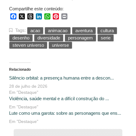
Compartilhe este conteúdo:
Facebook
X
Threads
LinkedIn
WhatsApp
Pinterest
Print
Tags:
acao
animacao
aventura
cultura
desenho
diversidade
personagem
serie
steven universo
universe
Relacionado
Silêncio orbital: a presença humana entre a descon...
28 de julho de 2026
Em "Destaque"
Violência, saúde mental e a difícil construção do ...
Em "Destaque"
Lute como uma garota: sobre as personagens que ens...
Em "Destaque"