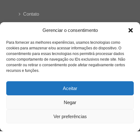
Contato
Links Úteis
Gerenciar o consentimento
Buscador Google
Para fornecer as melhores experiências, usamos tecnologias como
cookies para armazenar e/ou acessar informações do dispositivo. O
Publicações Recentes
consentimento para essas tecnologias nos permitirá processar dados
como comportamento de navegação ou IDs exclusivos neste site. Não
A caminhada antimanicomial e os desafios da
consentir ou retirar o consentimento pode afetar negativamente certos
saúde mental no Tocantins: (En)Cena entrevista
recursos e funções.
Ana Carolina Noleto
Aceitar
A Psicologia como espaço de cuidado para
mulheres: (En)Cena entrevista Rayla Soares
Negar
Ver preferências
Entre autocontrole e aprendizagem: o
desenvolvimento comportamental em Kung Fu
Panda