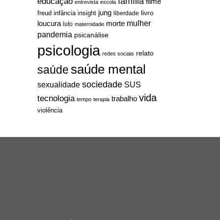
família
educação
filme
entrevista
escola
jung
livro
freud
infância
insight
liberdade
mulher
loucura
morte
luto
maternidade
pandemia
psicanálise
psicologia
relato
redes sociais
saúde mental
saúde
sociedade
sexualidade
SUS
vida
tecnologia
trabalho
tempo
terapia
violência