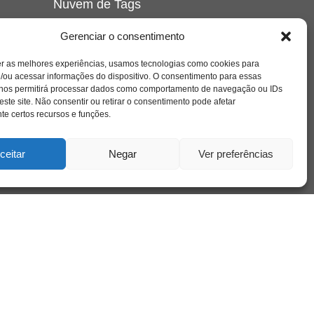
Nuvem de Tags
amor
caos
ansiedade
arte
CAPS
Gerenciar o consentimento
e o
cinema
covid-19
comportamento
corpo
er as melhores experiências, usamos tecnologias como cookies para
cultura
cuidado
crianca
depressao
/ou acessar informações do dispositivo. O consentimento para essas
família
educação
filme
entrevista
escola
o
 nos permitirá processar dados como comportamento de navegação ou IDs
se
jung
livro
freud
infância
insight
liberdade
este site. Não consentir ou retirar o consentimento pode afetar
mulher
loucura
morte
e certos recursos e funções.
luto
maternidade
hor
pandemia
psicanálise
psicologia
ceitar
Negar
Ver preferências
relato
redes sociais
o
saúde mental
saúde
a
sociedade
sexualidade
SUS
vida
tecnologia
trabalho
tempo
terapia
violência
nto
sta