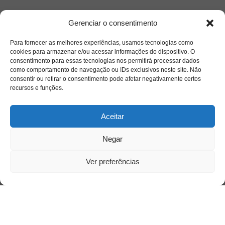
Quem somos
Gerenciar o consentimento
Para fornecer as melhores experiências, usamos tecnologias como
Contato
cookies para armazenar e/ou acessar informações do dispositivo. O
consentimento para essas tecnologias nos permitirá processar dados
como comportamento de navegação ou IDs exclusivos neste site. Não
Links Úteis
consentir ou retirar o consentimento pode afetar negativamente certos
Buscador Google
recursos e funções.
Publicações Recentes
Aceitar
A caminhada antimanicomial e os desafios da
saúde mental no Tocantins: (En)Cena entrevista
Negar
Ana Carolina Noleto
Ver preferências
A Psicologia como espaço de cuidado para
mulheres: (En)Cena entrevista Rayla Soares
Entre cores e memórias: a arte de Junior