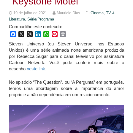
“Keystone Motel”
19 de julho de 2021
Mauricio Dias
Cinema, TV &
Literatura,
Série/Programa
Compartilhe este conteúdo:
Facebook
X
Threads
LinkedIn
WhatsApp
Pinterest
Print
Steven Universo (ou Steven Universe, nos Estados
Unidos) é uma série animada norte americana produzida
por Rebecca Sugar para o canal televisivo por assinatura
Cartoon Network. Você pode conferir mais sobre o
desenho
neste link
.
No episódio “The Question”, ou “A Pergunta” em português,
temos uma abordagem sobre a importância do amor
próprio e a não dependência em um relacionamento.