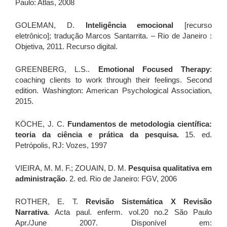
Paulo: Atlas, 2008
GOLEMAN, D.
Inteligência emocional
[recurso
eletrônico]; tradução Marcos Santarrita. – Rio de Janeiro :
Objetiva, 2011. Recurso digital.
GREENBERG, L.S..
Emotional Focused Therapy
:
coaching clients to work through their feelings. Second
edition. Washington: American Psychological Association,
2015.
KÖCHE, J. C.
Fundamentos de metodologia científica:
teoria da ciência e prática da pesquisa.
15. ed.
Petrópolis, RJ: Vozes, 1997
VIEIRA, M. M. F.; ZOUAIN, D. M.
Pesquisa qualitativa em
administração
. 2. ed. Rio de Janeiro: FGV, 2006
ROTHER, E. T.
Revisão Sistemática X Revisão
Narrativa
. Acta paul. enferm. vol.20 no.2 São Paulo
Apr./June 2007. Disponível em: