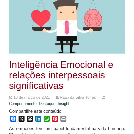
Inteligência Emocional e
relações interpessoais
significativas
13 de março de 2021
Raab da Silva Torres
Comportamento,
Destaque,
Insight
Compartilhe este conteúdo:
Facebook
X
Threads
LinkedIn
WhatsApp
Pinterest
Print
As emoções têm um papel fundamental na vida humana.