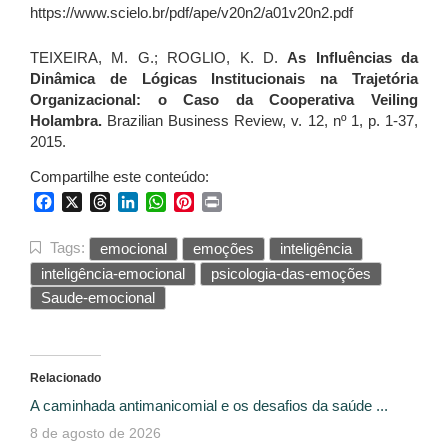
https://www.scielo.br/pdf/ape/v20n2/a01v20n2.pdf
TEIXEIRA, M. G.; ROGLIO, K. D.
As Influências da
Dinâmica de Lógicas Institucionais na Trajetória
Organizacional: o Caso da Cooperativa Veiling
Holambra.
Brazilian Business Review, v. 12, nº 1, p. 1-37,
2015.
Compartilhe este conteúdo:
Facebook
X
Threads
LinkedIn
WhatsApp
Pinterest
Print
Tags:
emocional
emoções
inteligência
inteligência-emocional
psicologia-das-emoções
Saude-emocional
Relacionado
A caminhada antimanicomial e os desafios da saúde ...
8 de agosto de 2026